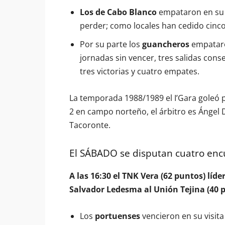
Los de Cabo Blanco
empataron en su vi
perder; como locales han cedido cinc
Por su parte los
guancheros
empataro
jornadas sin vencer, tres salidas con
tres victorias y cuatro empates.
La temporada 1988/1989 el I’Gara goleó p
2 en campo norteño, el árbitro es Ángel 
Tacoronte.
El SÁBADO se disputan cuatro enc
A las 16:30 el TNK Vera (62 puntos) líde
Salvador Ledesma al Unión Tejina (40 
Los
portuenses
vencieron en su visita 