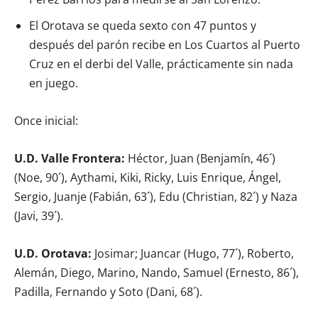
El Orotava se queda sexto con 47 puntos y
después del parón recibe en Los Cuartos al Puerto
Cruz en el derbi del Valle, prácticamente sin nada
en juego.
Once inicial:
U.D. Valle Frontera:
Héctor, Juan (Benjamín, 46´)
(Noe, 90´), Aythami, Kiki, Ricky, Luis Enrique, Ángel,
Sergio, Juanje (Fabián, 63´), Edu (Christian, 82´) y Naza
(Javi, 39´).
U.D. Orotava:
Josimar; Juancar (Hugo, 77´), Roberto,
Alemán, Diego, Marino, Nando, Samuel (Ernesto, 86´),
Padilla, Fernando y Soto (Dani, 68´).