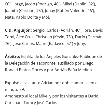
66′), Jorge, Jacob (Rodrigo, 46′), Mikel (Danilo, 62′),
Juanito (Cristian, 75′), Jonay (Rubén Valentín, 46′),
Nata, Pablo Dorta y Moi.
C.D. Arguijón:
Sergio, Carlos (Adrián, 40′), Ibra, David,
Tomi, Álex Cruz, Christian (Kevin, 73´), Darío (Germán,
76´), José Carlos, Mario (Badayco, 57´) y Jony.
Árbitro:
Estilita de los Ángeles González Pablique de
la Delegación de Tacoronte, auxiliado por Diego
Ronald Pintos Flores y por Adrián Baña Medina.
Expulsó al visitante Adrián por doble amarilla en el
minuto 89.
Amonestó al local Mikel y por los visitantes a Darío,
Christian, Tomi y José Carlos.