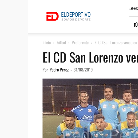
ElDeportivo.es
sábado
FÚ
Inicio
Fútbol
Preferente
El CD San Lorenzo vence en 
El CD San Lorenzo ve
Por
Pedro Pérez
-
31/08/2019