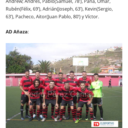
Andrew; Andrés, Pablo(Samuel, 78’), Pana, Omar,
Rubén(Félix, 69’), Adrián(Joseph, 63’), Kevin(Sergio,
63’), Pacheco, Aitor(Juan Pablo, 80’) y Víctor.
AD Añaza
: