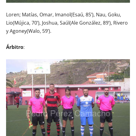
Loren; Matías, Omar, Imanol(Esaú, 85’), Nau, Goku,
Lio(Mújica, 70’), Joshua, Saúl(Ale González, 89’), Rivero
y Agoney(Walo, 59’).
Árbitro
: