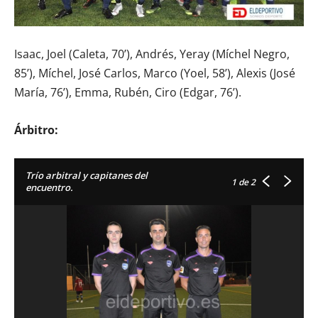
Isaac, Joel (Caleta, 70’), Andrés, Yeray (Míchel Negro,
85’), Míchel, José Carlos, Marco (Yoel, 58’), Alexis (José
María, 76’), Emma, Rubén, Ciro (Edgar, 76’).
Árbitro:
Trío arbitral y capitanes del
1
de 2
encuentro.