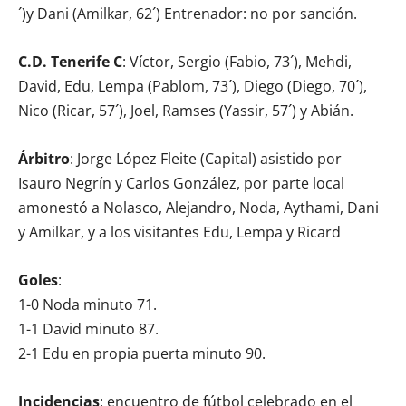
´)y Dani (Amilkar, 62´) Entrenador: no por sanción.
C.D. Tenerife C
: Víctor, Sergio (Fabio, 73´), Mehdi,
David, Edu, Lempa (Pablom, 73´), Diego (Diego, 70´),
Nico (Ricar, 57´), Joel, Ramses (Yassir, 57´) y Abián.
Árbitro
: Jorge López Fleite (Capital) asistido por
Isauro Negrín y Carlos González, por parte local
amonestó a Nolasco, Alejandro, Noda, Aythami, Dani
y Amilkar, y a los visitantes Edu, Lempa y Ricard
Goles
:
1-0 Noda minuto 71.
1-1 David minuto 87.
2-1 Edu en propia puerta minuto 90.
Incidencias
: encuentro de fútbol celebrado en el