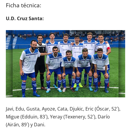
Ficha técnica:
U.D. Cruz Santa:
Javi, Edu, Gusta, Ayoze, Cata, Djukic, Eric (Óscar, 52´),
Migue (Edduin, 83´), Yeray (Texenery, 52´), Darío
(Airán, 89´) y Dani.