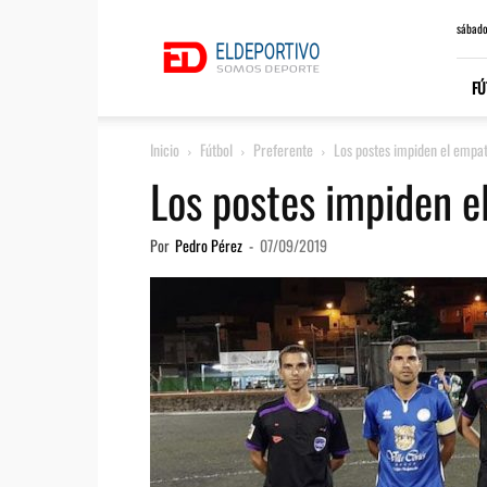
ElDeportivo.es
sábado
FÚ
Inicio
Fútbol
Preferente
Los postes impiden el empat
Los postes impiden e
Por
Pedro Pérez
-
07/09/2019