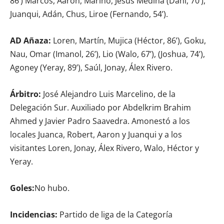
86’) Marcos, Aarón, Marino, Jesús Medina (Dani, 70’),
Juanqui, Adán, Chus, Liroe (Fernando, 54’).
AD Añaza:
Loren, Martín, Mujica (Héctor, 86’), Goku,
Nau, Omar (Imanol, 26’), Lio (Walo, 67’), (Joshua, 74’),
Agoney (Yeray, 89’), Saúl, Jonay, Álex Rivero.
Árbitro:
José Alejandro Luis Marcelino, de la
Delegación Sur. Auxiliado por Abdelkrim Brahim
Ahmed y Javier Padro Saavedra. Amonestó a los
locales Juanca, Robert, Aaron y Juanqui y a los
visitantes Loren, Jonay, Álex Rivero, Walo, Héctor y
Yeray.
Goles:
No hubo.
Incidencias:
Partido de liga de la Categoría