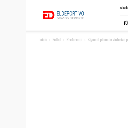
ElDeportivo.es
sábado
FÚ
Inicio
Fútbol
Preferente
Sigue el pleno de victorias 