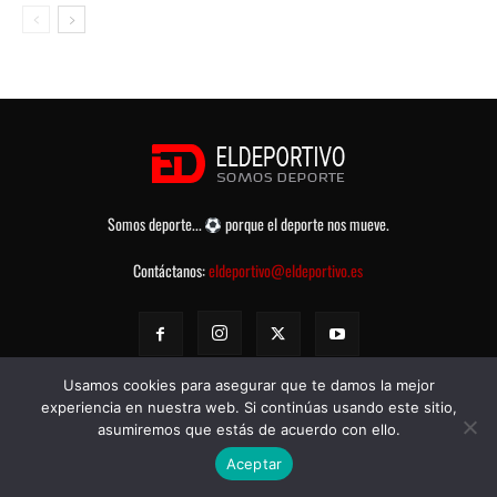
Somos deporte...
porque el deporte nos mueve.
Contáctanos:
eldeportivo@eldeportivo.es
Usamos cookies para asegurar que te damos la mejor
experiencia en nuestra web. Si continúas usando este sitio,
asumiremos que estás de acuerdo con ello.
© eldeportivo.es 2008 - 2025 Todos los Derechos Reservados -
Política
Aceptar
de Privacidad
-
Aviso legal
-
Contacto