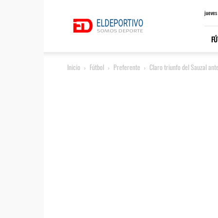
ElDeportivo.es
jueves
FÚ
Inicio
Fútbol
Preferente
Claro triunfo del Sauzal ant