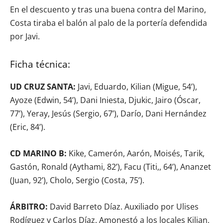
En el descuento y tras una buena contra del Marino,
Costa tiraba el balón al palo de la portería defendida
por Javi.
Ficha técnica:
UD CRUZ SANTA:
Javi, Eduardo, Kilian (Migue, 54’),
Ayoze (Edwin, 54’), Dani Iniesta, Djukic, Jairo (Óscar,
77’), Yeray, Jesús (Sergio, 67’), Darío, Dani Hernández
(Eric, 84’).
CD MARINO B:
Kike, Camerón, Aarón, Moisés, Tarik,
Gastón, Ronald (Aythami, 82’), Facu (Titi,, 64’), Ananzet
(Juan, 92’), Cholo, Sergio (Costa, 75’).
ÁRBITRO:
David Barreto Díaz. Auxiliado por Ulises
Rodíguez y Carlos Díaz. Amonestó a los locales Kilian,