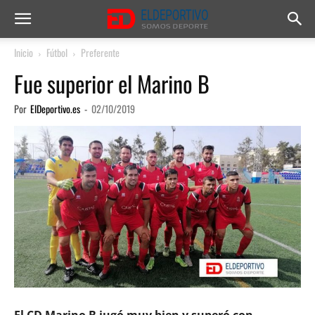
Inicio
Fútbol
Preferente
Fue superior el Marino B
Por
ElDeportivo.es
-
02/10/2019
El CD Marino B jugó muy bien y superó con