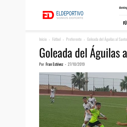
ElDeportivo.es
doming
FÚ
Inicio
Fútbol
Preferente
Goleada del Águilas al Sant
Goleada del Águilas 
Por
Fran Estévez
-
27/10/2019