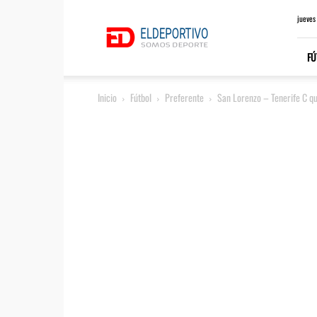
ElDeportivo.es
jueves
FÚ
Inicio
Fútbol
Preferente
San Lorenzo – Tenerife C q