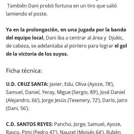
También Dani probó fortuna en un tiro que salió
lamiendo el poste.
Ya en la prolongación, en una jugada por la banda
del equipo local
, Dani iba a centrar al área y Djukic,
de cabeza, se adelantaba al portero para lograr
el gol
de la victoria de los suyos.
Ficha técnica:
U.D. CRUZ SANTA:
Javier, Edu, Oliva (Ayoze, 78’),
Samuel, Daniel, Yeray, Migue (Sergio, 89’), José Daniel
(Alejandro, 66’), Jorge Jesús (Texenery, 72’), Darío, Jairo
(Dani, 56’).
C.D. SANTOS REYES:
Pancho, Jorge, Samuel, Ayoze,
Rayco, Pimi (Pedro 47′), Nauzet (Moisés 64′), Rubén