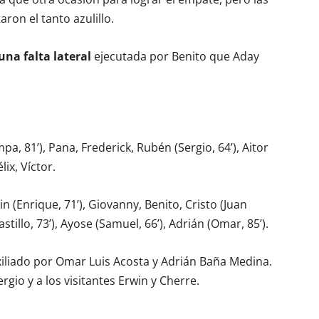
ron el tanto azulillo.
una falta lateral
ejecutada por Benito que Aday
pa, 81’), Pana, Frederick, Rubén (Sergio, 64’), Aitor
lix, Víctor.
win (Enrique, 71’), Giovanny, Benito, Cristo (Juan
stillo, 73’), Ayose (Samuel, 66’), Adrián (Omar, 85’).
xiliado por Omar Luis Acosta y Adrián Baña Medina.
gio y a los visitantes Erwin y Cherre.