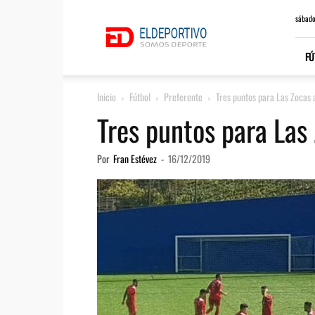
ElDeportivo.es
sábado
FÚ
Inicio
Fútbol
Preferente
Tres puntos para Las Zocas 
Tres puntos para Las 
Por
Fran Estévez
-
16/12/2019