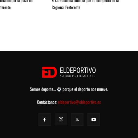
ria ocupar la plaza del
El CD Guancha anuncia que no competirá en la
ferente
Regional Preferente
Somos deporte...
porque el deporte nos mueve.
Contáctanos:
eldeportivo@eldeportivo.es