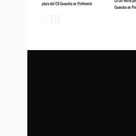
La UD Norte pod
plaza del CD Guancha en Preferente
Guancha en Pre