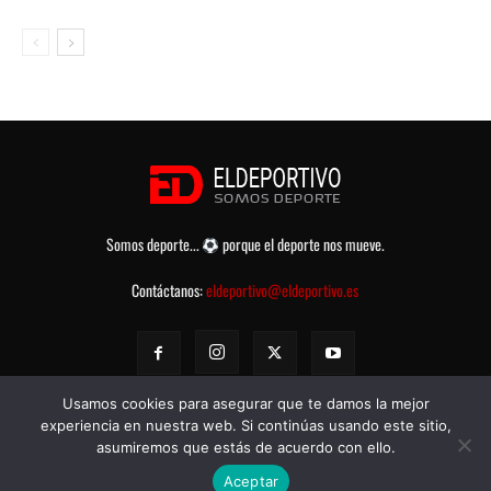
Somos deporte...
porque el deporte nos mueve.
Contáctanos:
eldeportivo@eldeportivo.es
Usamos cookies para asegurar que te damos la mejor
experiencia en nuestra web. Si continúas usando este sitio,
asumiremos que estás de acuerdo con ello.
© eldeportivo.es 2008 - 2025 Todos los Derechos Reservados -
Política
Aceptar
de Privacidad
-
Aviso legal
-
Contacto