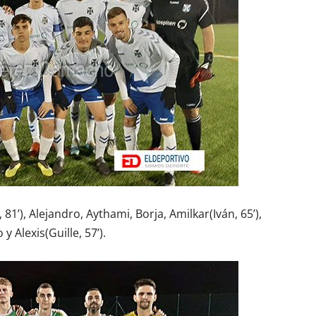
, 81’), Alejandro, Aythami, Borja, Amilkar(Iván, 65’),
 y Alexis(Guille, 57’).