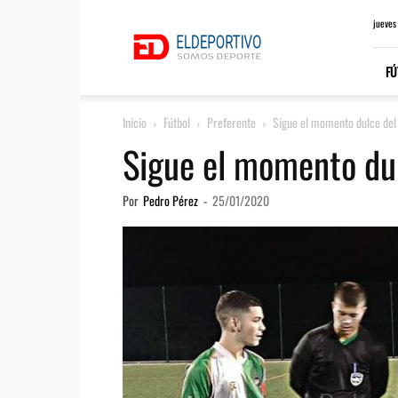
ElDeportivo.es
jueves
FÚ
Inicio
Fútbol
Preferente
Sigue el momento dulce del 
Sigue el momento dul
Por
Pedro Pérez
-
25/01/2020