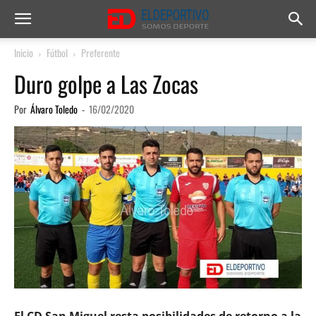
Inicio
Fútbol
Preferente
Duro golpe a Las Zocas
Por
Álvaro Toledo
-
16/02/2020
El CD San Miguel resta posibilidades de retorno a la