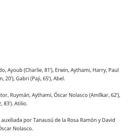
o, Ayoub (Charlie, 81’), Erwin, Aythami, Harry, Paul
 20’), Gabri (Paji, 65’), Abel.
ctor, Ruymán, Aythami, Óscar Nolasco (Amílkar, 62’),
83’). Atilio.
 auxiliada por Tanausú de la Rosa Ramón y David
Óscar Nolasco.