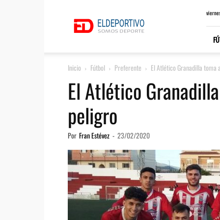
ElDeportivo.es
vierne
FÚ
Inicio
Fútbol
Preferente
El Atlético Granadilla toma a
El Atlético Granadilla
peligro
Por
Fran Estévez
-
23/02/2020