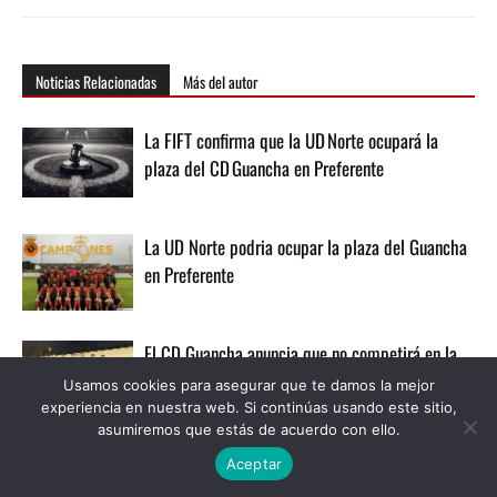
Noticias Relacionadas
Más del autor
La FIFT confirma que la UD Norte ocupará la
plaza del CD Guancha en Preferente
La UD Norte podria ocupar la plaza del Guancha
en Preferente
El CD Guancha anuncia que no competirá en la
Regional Preferente
Usamos cookies para asegurar que te damos la mejor
experiencia en nuestra web. Si continúas usando este sitio,
asumiremos que estás de acuerdo con ello.
Aceptar