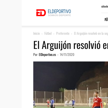
ElDeportivo.es
sábado
FÚ
Inicio
Fútbol
Preferente
El Arguijón resolvió en la s
El Arguijón resolvió 
Por
ElDeportivo.es
-
14/11/2020