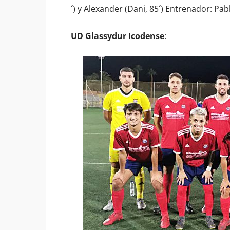
´) y Alexander (Dani, 85´) Entrenador: Pa
UD Glassydur Icodense
: