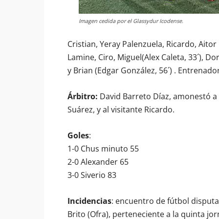
Imagen cedida por el Glassydur Icodense.
Cristian, Yeray Palenzuela, Ricardo, Aitor
Lamine, Ciro, Miguel(Alex Caleta, 33´), Dor
y Brian (Edgar González, 56´) . Entrenado
Árbitro:
David Barreto Díaz, amonestó a lo
Suárez, y al visitante Ricardo.
Goles
:
1-0 Chus minuto 55
2-0 Alexander 65
3-0 Siverio 83
Incidencias
: encuentro de fútbol dispu
Brito (Ofra), perteneciente a la quinta j