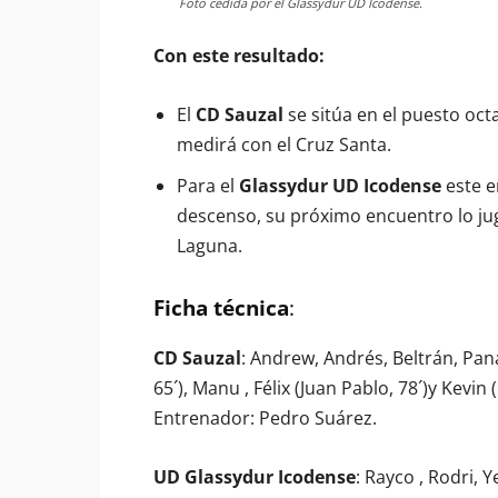
Foto cedida por el Glassydur UD Icodense.
Con este resultado:
El
CD
Sauzal
se sitúa en el puesto oct
medirá con el Cruz Santa.
Para el
Glassydur UD Icodense
este e
descenso, su próximo encuentro lo juga
Laguna.
Ficha técnica
:
CD Sauzal
: Andrew, Andrés, Beltrán, Pana 
65´), Manu , Félix (Juan Pablo, 78´)y Kevin (
Entrenador: Pedro Suárez.
UD Glassydur Icodense
: Rayco , Rodri, 