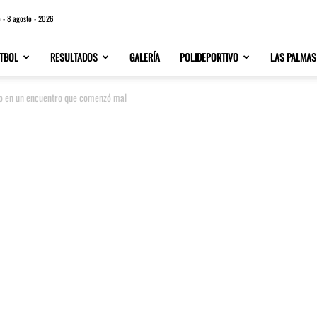
 - 8 agosto - 2026
TBOL
RESULTADOS
GALERÍA
POLIDEPORTIVO
LAS PALMAS
to en un encuentro que comenzó mal