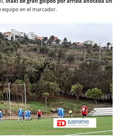
do,
Iñaki de gran golpeo por arriba anotaba un
su equipo en el marcador.