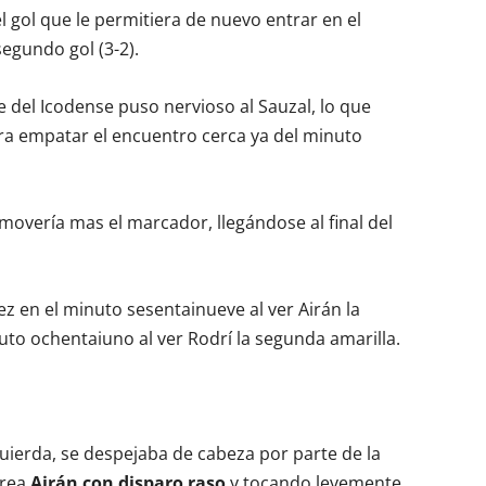
l gol que le permitiera de nuevo entrar en el
egundo gol (3-2).
 del Icodense puso nervioso al Sauzal, lo que
ra empatar el encuentro cerca ya del minuto
e movería mas el marcador, llegándose al final del
z en el minuto sesentainueve al ver Airán la
uto ochentaiuno al ver Rodrí la segunda amarilla.
quierda, se despejaba de cabeza por parte de la
área
Airán con disparo raso
y tocando levemente