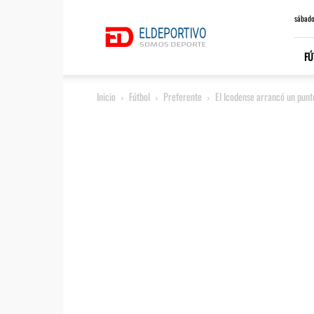
ElDeportivo.es
sábado
FÚ
Inicio
Fútbol
Preferente
El Icodense arrancó un pun