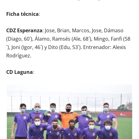
Ficha técnica
:
CDZ Esperanza
: Jose, Brian, Marcos, Jose, Dámaso
(Diago, 60´), Álamo, Ramsés (Ale, 68´), Mingo, Fanfi (58
´), Joni (Igor, 46´) y Dito (Edu, 53´). Entrenador: Alexis
Rodríguez.
CD Laguna
: