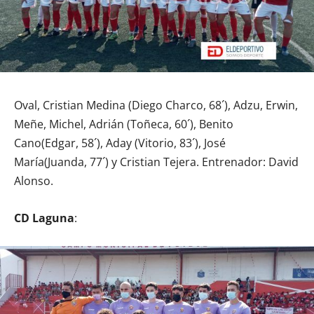
Oval, Cristian Medina (Diego Charco, 68´), Adzu, Erwin,
Meñe, Michel, Adrián (Toñeca, 60´), Benito
Cano(Edgar, 58´), Aday (Vitorio, 83´), José
María(Juanda, 77´) y Cristian Tejera. Entrenador: David
Alonso.
CD Laguna
: