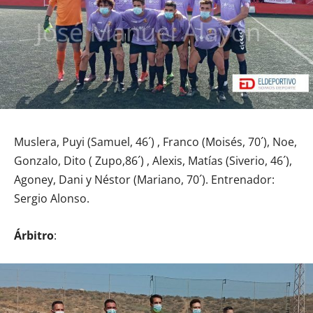
Muslera, Puyi (Samuel, 46´) , Franco (Moisés, 70´), Noe,
Gonzalo, Dito ( Zupo,86´) , Alexis, Matías (Siverio, 46´),
Agoney, Dani y Néstor (Mariano, 70´). Entrenador:
Sergio Alonso.
Árbitro
: