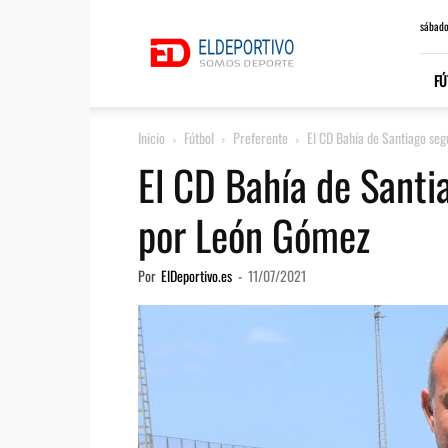
ElDeportivo.es
sábado
FÚ
Inicio
Fútbol
Preferente
El CD Bahía de Santiago seg
El CD Bahía de Santia
por León Gómez
Por
ElDeportivo.es
-
11/07/2021