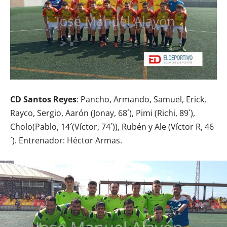
CD Santos Reyes
: Pancho, Armando, Samuel, Erick,
Rayco, Sergio, Aarón (Jonay, 68´), Pimi (Richi, 89´),
Cholo(Pablo, 14´(Víctor, 74´)), Rubén y Ale (Víctor R, 46
´). Entrenador: Héctor Armas.