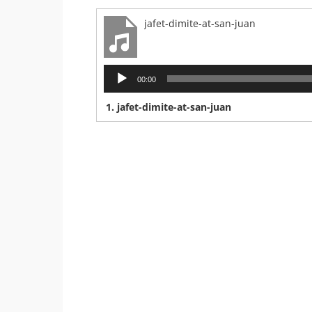
jafet-dimite-at-san-juan
Reproductor
00:00
de
audio
1.
jafet-dimite-at-san-juan