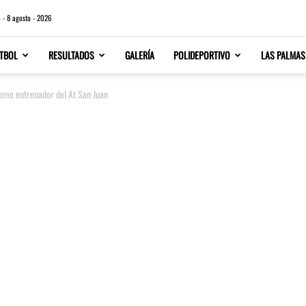
 - 8 agosto - 2026
TBOL
RESULTADOS
GALERÍA
POLIDEPORTIVO
LAS PALMAS
como entrenador del At San Juan