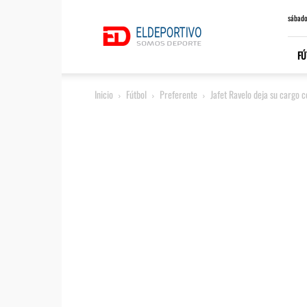
ElDeportivo.es
sábado
FÚ
Inicio
Fútbol
Preferente
Jafet Ravelo deja su cargo 