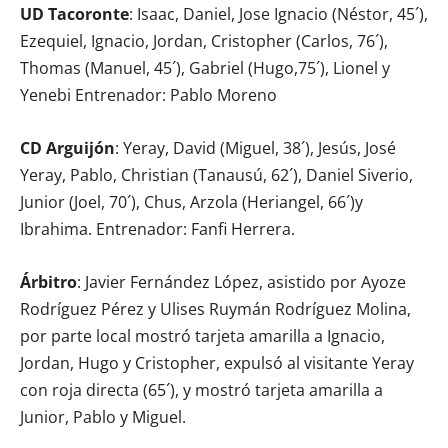
UD Tacoronte
: Isaac, Daniel, Jose Ignacio (Néstor, 45´),
Ezequiel, Ignacio, Jordan, Cristopher (Carlos, 76´),
Thomas (Manuel, 45´), Gabriel (Hugo,75´), Lionel y
Yenebi Entrenador: Pablo Moreno
CD Arguijón
: Yeray, David (Miguel, 38´), Jesús, José
Yeray, Pablo, Christian (Tanausú, 62´), Daniel Siverio,
Junior (Joel, 70´), Chus, Arzola (Heriangel, 66´)y
Ibrahima. Entrenador: Fanfi Herrera.
Árbitro
: Javier Fernández López, asistido por Ayoze
Rodríguez Pérez y Ulises Ruymán Rodríguez Molina,
por parte local mostró tarjeta amarilla a Ignacio,
Jordan, Hugo y Cristopher, expulsó al visitante Yeray
con roja directa (65´), y mostró tarjeta amarilla a
Junior, Pablo y Miguel.