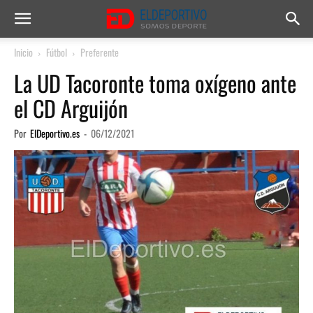
Inicio
Fútbol
Preferente
La UD Tacoronte toma oxígeno ante
el CD Arguijón
Por
ElDeportivo.es
-
06/12/2021