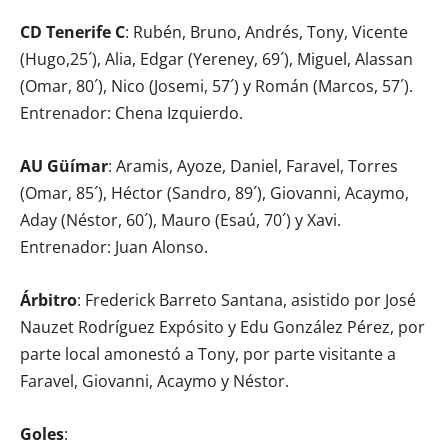
CD Tenerife C
: Rubén, Bruno, Andrés, Tony, Vicente
(Hugo,25´), Alia, Edgar (Yereney, 69´), Miguel, Alassan
(Omar, 80´), Nico (Josemi, 57´) y Román (Marcos, 57´).
Entrenador: Chena Izquierdo.
AU Güímar
: Aramis, Ayoze, Daniel, Faravel, Torres
(Omar, 85´), Héctor (Sandro, 89´), Giovanni, Acaymo,
Aday (Néstor, 60´), Mauro (Esaú, 70´) y Xavi.
Entrenador: Juan Alonso.
Árbitro
: Frederick Barreto Santana, asistido por José
Nauzet Rodríguez Expósito y Edu González Pérez, por
parte local amonestó a Tony, por parte visitante a
Faravel, Giovanni, Acaymo y Néstor.
Goles
: