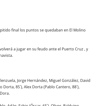
pitido final los puntos se quedaban en El Molino
olverá a jugar en su feudo ante el Puerto Cruz , y
navista.
Palenzuela, Jorge Hernández, Miguel González, David
o Dorta, 85´), Alex Dorta (Pablo Cantero, 88´),
 Dora.
ablo, Adán, Fabio (Óscar, 65´), Oliver, Balduino,