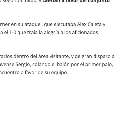
 la segunda mitad, y
caerían a favor del conjunto
orner en su ataque , que ejecutaba Alex Caleta y
el 1-0 que traía la alegría a los aficionados
arios dentro del área visitante, y de gran disparo a
vense Sergio, colando el balón por el primer palo,
encuentro a favor de su equipo.