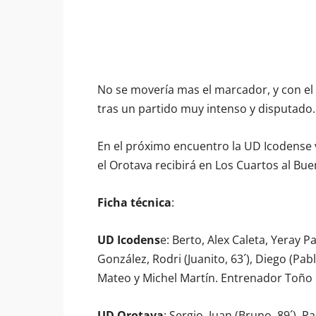
No se movería mas el marcador, y con el 
tras un partido muy intenso y disputado.
En el próximo encuentro la UD Icodense v
el Orotava recibirá en Los Cuartos al Bue
Ficha técnica
:
UD Icodens
e: Berto, Alex Caleta, Yeray 
González, Rodri (Juanito, 63´), Diego (Pabl
Mateo y Michel Martín. Entrenador Toño
UD Orotava
: Sergio, Juan (Bruno, 89´), P