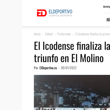
ElDeportivo.es
doming
FÚ
Inicio
Fútbol
Preferente
El Icodense finaliza la prime
El Icodense finaliza 
triunfo en El Molino
Por
ElDeportivo.es
-
09/01/2022