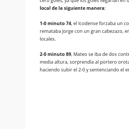
cero goles, ya que los goles llegarían en
local de la siguiente manera
:
1-0 minuto 74
, el Icodense forzaba un c
remataba Jorge con un gran cabezazo, era 
locales.
2-0 minuto 89
, Mateo se iba de dos contr
media altura, sorprendía al portero orota
haciendo subir el 2-0 y sentenciando el 