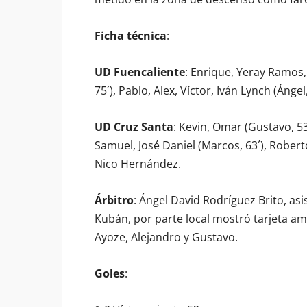
Ficha técnica
:
UD Fuencaliente
: Enrique, Yeray Ramos, 
75´), Pablo, Alex, Víctor, Iván Lynch (Ánge
UD Cruz Santa
: Kevin, Omar (Gustavo, 53´
Samuel, José Daniel (Marcos, 63´), Roberto
Nico Hernández.
Árbitro
: Ángel David Rodríguez Brito, a
Kubán, por parte local mostró tarjeta amar
Ayoze, Alejandro y Gustavo.
Goles
: