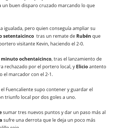
a un buen disparo cruzado marcando lo que
ó la igualada, pero quien conseguía ampliar su
 setentaicinco
tras un remate de
Rubén
que
portero visitante Kevin, haciendo el 2-0.
l
minuto ochentaicinco
, tras el lanzamiento de
era rechazado por el portero local, y
Elicio
antento
o el marcador con el 2-1.
 y el Fuencaliente supo contener y guardar el
on triunfo local por dos goles a uno.
e
sumar tres nuevos puntos y dar un paso más al
a
sufre una derrota que le deja un poco más
illo rojo.