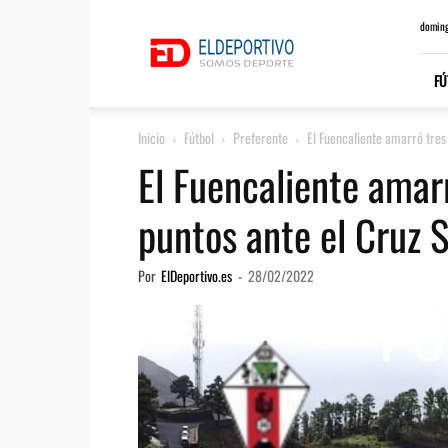
ElDeportivo.es
doming
FÚ
Inicio
Fútbol
Preferente
El Fuencaliente amarró tres
El Fuencaliente amar
puntos ante el Cruz 
Por
ElDeportivo.es
-
28/02/2022