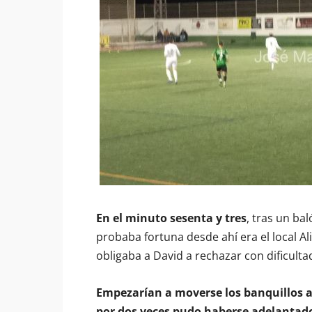
En el minuto sesenta y tres
, tras un ba
probaba fortuna desde ahí era el local Al
obligaba a David a rechazar con dificult
Empezarían a moverse los banquillos alg
por dos veces pudo haberse adelantado