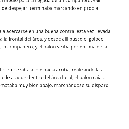
al medio para la llegada de un compañero, y
el
o de despejar, terminaba marcando en propia
ía a acercarse en una buena contra, esta vez llevada
 la frontal del área, y desde allí buscó el golpeo
lgún compañero, y el balón se iba por encima de la
ín empezaba a irse hacia arriba, realizando las
 de ataque dentro del área local, el balón caía a
 remataba muy bien abajo, marchándose su disparo