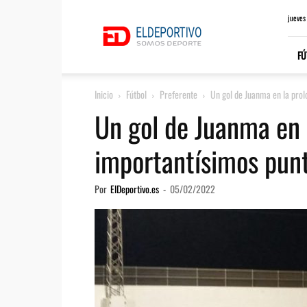
ElDeportivo.es
jueves
FÚ
Inicio
Fútbol
Preferente
Un gol de Juanma en la prol
Un gol de Juanma en 
importantísimos punt
Por
ElDeportivo.es
-
05/02/2022