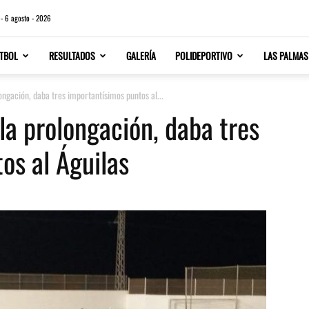
 - 6 agosto - 2026
TBOL
RESULTADOS
GALERÍA
POLIDEPORTIVO
LAS PALMAS
ongación, daba tres importantísimos puntos al...
la prolongación, daba tres
os al Águilas