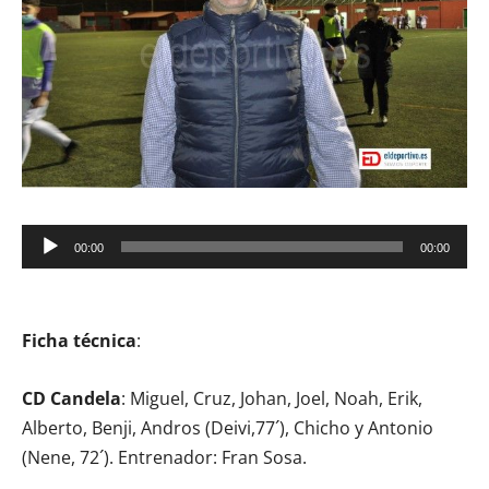
Reproductor
00:00
00:00
de
audio
Ficha técnica
:
CD Candela
: Miguel, Cruz, Johan, Joel, Noah, Erik,
Alberto, Benji, Andros (Deivi,77´), Chicho y Antonio
(Nene, 72´). Entrenador: Fran Sosa.