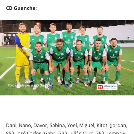
CD Guancha
:
Dani, Nano, Davor, Sabina, Yoel, Miguel, Kitoti (Jordan,
85´), José Carlos (Gabri, 73´), Julián (Ciro, 76´), Lempa y