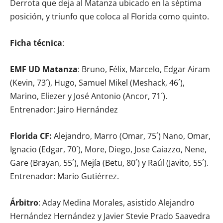
Derrota que deja al Matanza ubicado en la séptima
posición, y triunfo que coloca al Florida como quinto.
Ficha técnica
:
EMF UD Matanza
: Bruno, Félix, Marcelo, Edgar Airam
(Kevin, 73´), Hugo, Samuel Mikel (Meshack, 46´),
Marino, Eliezer y José Antonio (Ancor, 71´).
Entrenador: Jairo Hernández
Florida CF:
Alejandro, Marro (Omar, 75´) Nano, Omar,
Ignacio (Edgar, 70´), More, Diego, Jose Caiazzo, Nene,
Gare (Brayan, 55´), Mejía (Betu, 80´) y Raúl (Javito, 55´).
Entrenador: Mario Gutiérrez.
Árbitro
: Aday Medina Morales, asistido Alejandro
Hernández Hernández y Javier Stevie Prado Saavedra