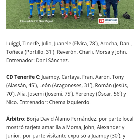
Luiggi, Tinerfe, Julio, Juanele (Elvira, 78´), Arocha, Dani,
Toñeca (Portillo, 31´), Reverón, Charli, Morsa y John.
Entrenador: Dani Sánchez.
CD Tenerife C
: Juampy, Cartaya, Fran, Aarón, Tony
(Alassán, 45´), León (Aragoneses, 31´), Román (Jesús,
70´), Alia, Josemi (Josemi, 75´), Yereney (Óscar, 56´) y
Nico. Entrenador: Chema Izquierdo.
Árbitro
: Borja David Álamo Fernández, por parte local
mostró tarjeta amarilla a Morsa, John, Alexander y
Junior, por parte visitante expulsó a Juampy (30´), y