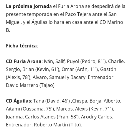
La próxima jornad
a el Furia Arona se despedirá de la
presente temporada en el Paco Tejera ante el San
Miguel, y el Águilas lo hará en casa ante el CD Marino
B.
Ficha técnica
:
CD Furia Arona
: Iván, Salif, Puyol (Pedro, 81´), Charlie,
Sergio, Brian (Kevin, 61´), Omar (Arán, 11´), Gastón
(Alexis, 78´), Alvaro, Samuel y Bacary. Entrenador:
David Marrero (Tajao)
CD Águilas
: Tana (David, 46´) ,Chispa, Borja, Alberto,
Aitami (Oussama, 75´), Marcos, Alexis (Kevin, 71´),
Juanma, Carlos Atanes (Fran, 58´), Arodi y Carlos.
Entrenador: Roberto Martín (Tito).