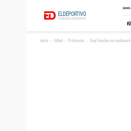
ElDeportivo.es
jueves
FÚ
Inicio
Fútbol
Preferente
Tony Sánchez no continuar