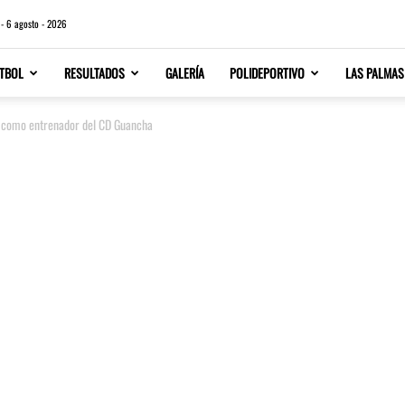
 - 6 agosto - 2026
TBOL
RESULTADOS
GALERÍA
POLIDEPORTIVO
LAS PALMAS
á como entrenador del CD Guancha