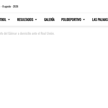
 - 8 agosto - 2026
TBOL
RESULTADOS
GALERÍA
POLIDEPORTIVO
LAS PALMAS
fo del Güímar a domicilio ante el Real Unión.