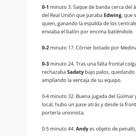
0-1
minuto 3. Saque de banda cerca del á
del Real Unión que paraba
Edwing
, que 
quien, ganando la espalda de los centrales
enviaba el balón por encima batiéndole.
0-2
minuto 17. Córner botado por Medi
0-3
minuto 24. Tras una falta frontal colg
rechazaba
Sadaty
bajo palos, quedando 
ampliando la ventaja de su equipo.
0-4 minuto 32. Buena jugada del Güímar p
local, hubo un pase atrás y desde la fron
portería unionista.
0-5 minuto 44.
Andy
es objeto de penalti