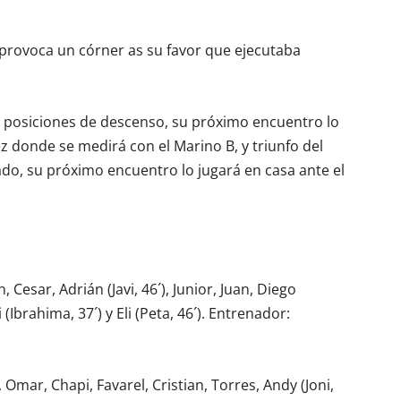
 provoca un córner as su favor que ejecutaba
n posiciones de descenso, su próximo encuentro lo
 donde se medirá con el Marino B, y triunfo del
ado, su próximo encuentro lo jugará en casa ante el
n, Cesar, Adrián (Javi, 46´), Junior, Juan, Diego
(Ibrahima, 37´) y Eli (Peta, 46´). Entrenador:
 Omar, Chapi, Favarel, Cristian, Torres, Andy (Joni,