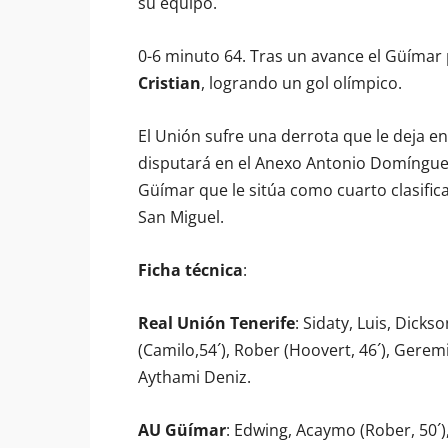
su equipo.
0-6 minuto 64. Tras un avance el Güímar
Cristian
, logrando un gol olímpico.
El Unión sufre una derrota que le deja e
disputará en el Anexo Antonio Domínguez
Güímar que le sitúa como cuarto clasific
San Miguel.
Ficha técnica
:
Real Unión Tenerife
: Sidaty, Luis, Dickso
(Camilo,54´), Rober (Hoovert, 46´), Geremi 
Aythami Deniz.
AU Güímar
: Edwing, Acaymo (Rober, 50´),