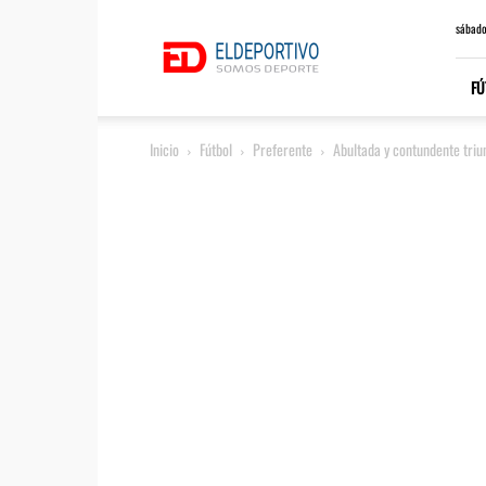
ElDeportivo.es
sábado
FÚ
Inicio
Fútbol
Preferente
Abultada y contundente triun