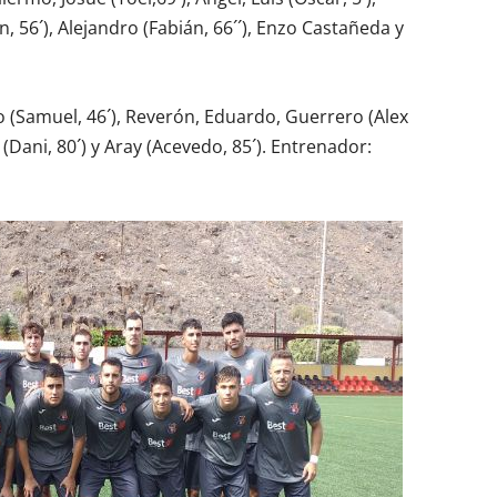
, 56´), Alejandro (Fabián, 66´´), Enzo Castañeda y
to (Samuel, 46´), Reverón, Eduardo, Guerrero (Alex
a (Dani, 80´) y Aray (Acevedo, 85´). Entrenador: