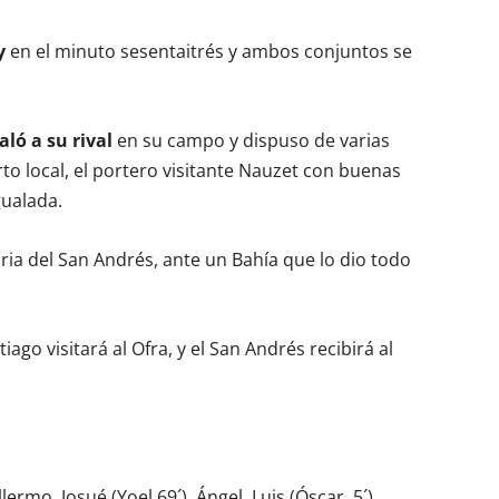
y
en el minuto sesentaitrés y ambos conjuntos se
aló a su rival
en su campo y dispuso de varias
to local, el portero visitante Nauzet con buenas
gualada.
oria del San Andrés, ante un Bahía que lo dio todo
go visitará al Ofra, y el San Andrés recibirá al
lermo, Josué (Yoel,69´), Ángel, Luis (Óscar, 5´),