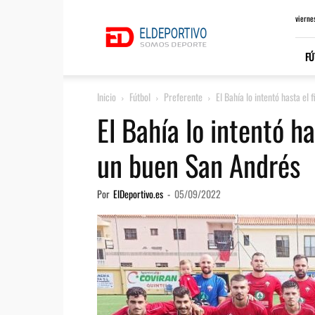
ElDeportivo.es
vierne
FÚ
Inicio
Fútbol
Preferente
El Bahía lo intentó hasta el f
El Bahía lo intentó ha
un buen San Andrés
Por
ElDeportivo.es
-
05/09/2022