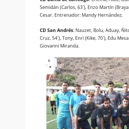
Semidán (Carlos, 63´), Enzo Martín (Brayan
Cesar. Entrenador: Mandy Hernández.
CD San Andrés
: Nauzet, Bolu, Aduay, Ñi
Cruz, 54´), Tony, Enri (Kike, 70´), Edu Mes
Giovanni Miranda.