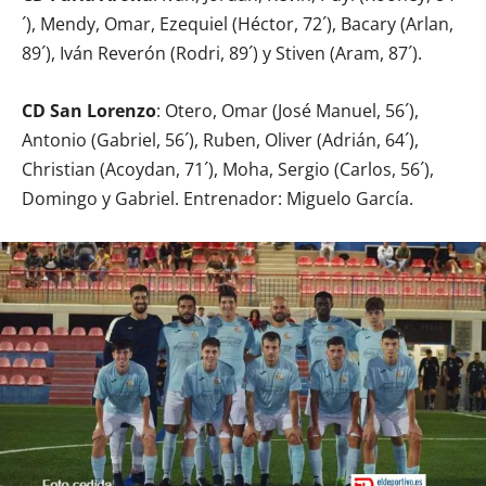
´), Mendy, Omar, Ezequiel (Héctor, 72´), Bacary (Arlan,
89´), Iván Reverón (Rodri, 89´) y Stiven (Aram, 87´).
CD San Lorenzo
: Otero, Omar (José Manuel, 56´),
Antonio (Gabriel, 56´), Ruben, Oliver (Adrián, 64´),
Christian (Acoydan, 71´), Moha, Sergio (Carlos, 56´),
Domingo y Gabriel. Entrenador: Miguelo García.