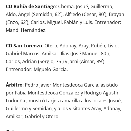
CD Bahía de Santiag
o: Chema, Josué, Guillermo,
Aldo, Ángel (Semidán, 62´), Alfredo (Cesar, 80´), Brayan
(Enzo, 62´), Carlos, Miguel, Fabián y Luis. Entrenador:
Mandi Hernández.
CD San Lorenzo
: Otero, Adonay, Aray, Rubén, Livio,
Gabriel Marcos, Amilkar, Ilias (José Manuel, 80´),
Carlos, Adrián (Sergio, 75´) y Jarni (Aimar, 89´).
Entrenador: Miguelo García.
Árbitro
: Pedro Javier Montesdeoca García, asistido
por Fabia Montesdeoca González y Rodrigo Agustín
Ludueña., mostró tarjeta amarilla a los locales Josué,
Guillermo y Semidán, y a los visitantes Aray, Adonay,
Amilkar, Gabriel y Otero.