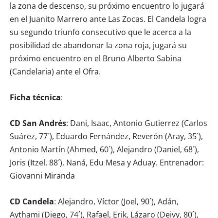
la zona de descenso, su próximo encuentro lo jugará
en el Juanito Marrero ante Las Zocas. El Candela logra
su segundo triunfo consecutivo que le acerca a la
posibilidad de abandonar la zona roja, jugará su
próximo encuentro en el Bruno Alberto Sabina
(Candelaria) ante el Ofra.
Ficha técnica
:
CD San Andrés
: Dani, Isaac, Antonio Gutierrez (Carlos
Suárez, 77´), Eduardo Fernández, Reverón (Aray, 35´),
Antonio Martín (Ahmed, 60´), Alejandro (Daniel, 68´),
Joris (Itzel, 88´), Naná, Edu Mesa y Aduay. Entrenador:
Giovanni Miranda
CD Candela
: Alejandro, Víctor (Joel, 90´), Adán,
Aythami (Diego, 74´), Rafael, Erik, Lázaro (Deivy, 80´),