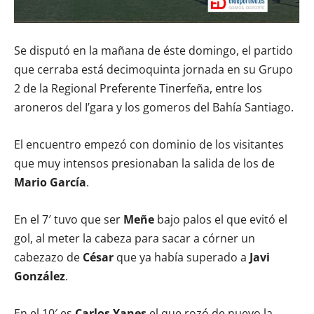
Se disputó en la mañana de éste domingo, el partido
que cerraba está decimoquinta jornada en su Grupo
2 de la Regional Preferente Tinerfeña, entre los
aroneros del I’gara y los gomeros del Bahía Santiago.
El encuentro empezó con dominio de los visitantes
que muy intensos presionaban la salida de los de
Mario García
.
En el 7′ tuvo que ser
Meñe
bajo palos el que evitó el
gol, al meter la cabeza para sacar a córner un
cabezazo de
César
que ya había superado a
Javi
González
.
En el 10′ es
Carlos Yanes
el que rozó de nuevo la