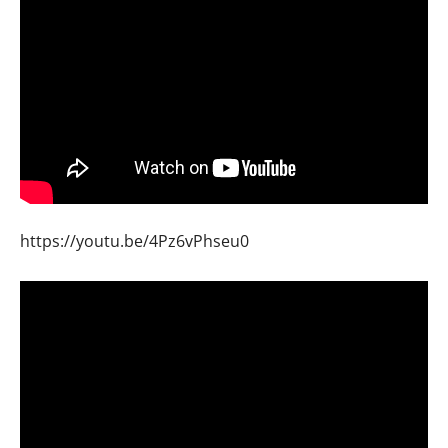
https://youtu.be/4Pz6vPhseu0