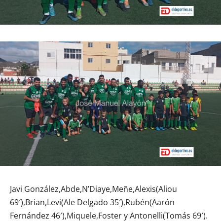
Javi González,Abde,N’Diaye,Meñe,Alexis(Aliou
69′),Brian,Levi(Ale Delgado 35′),Rubén(Aarón
Fernández 46′),Miquele,Foster y Antonelli(Tomás 69′).