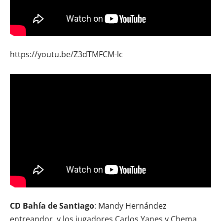
https://youtu.be/Z3dTMFCM-lc
CD Bahía de Santiago
: Mandy Hernández
entreandor, y los jugadores Carlos Yanes y Chema