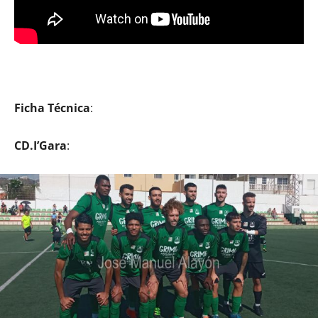
Ficha Técnica
:
CD.I’Gara
: