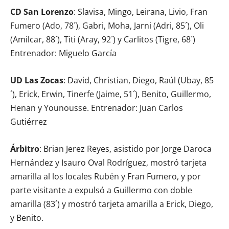
CD San Lorenzo
: Slavisa, Mingo, Leirana, Livio, Fran
Fumero (Ado, 78´), Gabri, Moha, Jarni (Adri, 85´), Oli
(Amilcar, 88´), Titi (Aray, 92´) y Carlitos (Tigre, 68´)
Entrenador: Miguelo García
UD Las Zocas
: David, Christian, Diego, Raúl (Ubay, 85
´), Erick, Erwin, Tinerfe (Jaime, 51´), Benito, Guillermo,
Henan y Younousse. Entrenador: Juan Carlos
Gutiérrez
Árbitro
: Brian Jerez Reyes, asistido por Jorge Daroca
Hernández y Isauro Oval Rodríguez, mostró tarjeta
amarilla al los locales Rubén y Fran Fumero, y por
parte visitante a expulsó a Guillermo con doble
amarilla (83´) y mostró tarjeta amarilla a Erick, Diego,
y Benito.