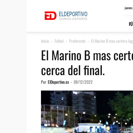
ElDeportivo.es
jueves
FÚ
Inicio
Fútbol
Preferente
El Marino B mas certero logr
El Marino B mas certe
cerca del final.
Por
ElDeportivo.es
-
08/12/2022